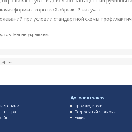
я, окрашивает сусло в довольно насыщенный рубиновый
ючая формы с короткой обрезкой на сучок.
болеваний при условии стандартной схемы профилактич
ртов. Мы не укрываем.
дарта.
Дополнительно
ться с нами
Производители
ат товара
Подарочный сертификат
сайта
Акции