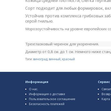
Кожица средней плотности, слегка терпка
Сорт подходит для любых формировок, вкл
Устойчив против комплекса грибковых за
серой гнилью.
Морозоустойчивость на уровне европейских со
Трехглазковый черенок для укоренения.
Диаметр от 0,8 см. до 1 см. Немного ниже стан
Тэги:
виноград
,
винный
,
красный
Информация
Сервис
О нас.
Связа
Информация о доставке
Возвр
Пользовательское соглашение
Карта 
Безопасность платежей