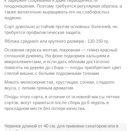
к задержке созревания и даже периодичности
плодоношения. Поэтому требуется регулярная обрезка, а
также желательно выращивать его на слаборослых
подвоях.
Сорт довольно устойчив против основных болезней, но
требуется профилактическая защита.
Яблоки среднего или крупного размера - 130-150 гр.
Основная окраска желтая, покровная — темно-красный
сплошной румянец. На фоне подкормок кальцием и
микроэлементами, и если дать яблокам достаточно
повисеть на дереве до сбора — плоды приобретают цвет
спелой вишни, с белыми подкожными точками.
Мякоть мелкозернистая, хрустящая, сочная, сладкого
вкуса, с легким пряным ароматом.
Плоды этого сорта, в отличие от основной массы летних
сортов, могут храниться после сбора до 6 недель в
прохладном месте без потери качества.
Черенок длиной от 40 см. для прививки секатором или в