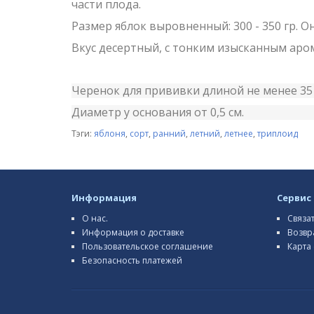
части плода.
Размер яблок выровненный: 300 - 350 гр. 
Вкус десертный, с тонким изысканным ар
Черенок для прививки длиной не менее 35 
Диаметр у основания от 0,5 см.
Тэги:
яблоня
,
сорт
,
ранний
,
летний
,
летнее
,
триплоид
Информация
Сервис
О нас.
Связа
Информация о доставке
Возвр
Пользовательское соглашение
Карта 
Безопасность платежей