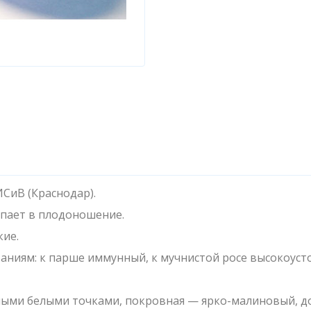
СиВ (Краснодар).
упает в плодоношение.
кие.
аниям: к парше иммунный, к мучнистой росе высокоуст
ными белыми точками, покровная — ярко-малиновый, д