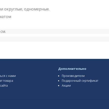
Они округлые, одномерные.
оматом
см.
Дополнительно
ться с нами
Производители
ат товара
Подарочный сертификат
сайта
Акции