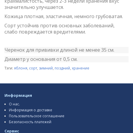
крахмалистость, через 2-3 недели хранения вкус
значительно улучшается.
Кожица плотная, эластичная, немного грубоватая.
Сорт устойчив против основных заболеваний,
слабо повреждается вредителями.
Черенок для прививки длиной не менее 35 см.
Диаметр у основания от 0,5 см.
Тэги:
яблоня
,
сорт
,
зимний
,
поздний
,
хранение
Информация
О нас.
Информация о доставке
Пользовательское соглашение
Безопасность платежей
Сервис