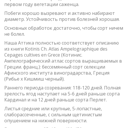
первом году вегетации саженца.
Побеги хорошо вызревают и активно набирают
диаметр. Устойчивость против болезней хорошая.
Основных обработок достаточно, чтобы сорт ничем
не болел.
Наша Аттика полностью соответствует описанию
из книги Kotinis Ch. Atlas Ampelographique des
Cepages cultives en Grece (Котинис.
Ампелографический атлас сортов выращиваемых в
Греции. франц.): бессемянный сорт селекции
Афинского института виноградарства, Греция
(Рибье х Кишмиш черный).
Раннего периода созревания: 118-120 дней. Полная
зрелость ягод наступает на 5-6 дней раньше сорта
Кардинал и на 12 дней раньше сорта Перлет.
Листья средние или крупные, 5-лопастные,
слаборассеченные, с сильным щетинистым
опушением на нижней поверхности.