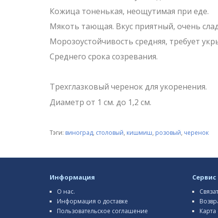
Кожица тоненькая, неощутимая при еде.
Мякоть тающая. Вкус приятный, очень сладк
Морозоустойчивость средняя, требует укры
Среднего срока созревания.
Трехглазковый черенок для укоренения.
Диаметр от 1 см. до 1,2 см.
Тэги:
виноград
,
столовый
,
кишмиш
,
розовый
,
черенок
Информация
Сервис
О нас.
Связа
Информация о доставке
Возвр
Пользовательское соглашение
Карта 