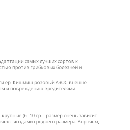
адаптации самых лучших сортов к
стью против грибковых болезней и
нги ер. Кишмиш розовый АЗОС внешне
ям и повреждению вредителями.
рупные (6 -10 гр. - размер очень зависит
очек с ягодами среднего размера. Впрочем,