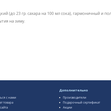
ий (до 23 гр. сахара на 100 мл сока), гармоничный и по
тия на зиму.
Дополнительно
ться с нами
Производители
ат товара
Подарочный сертификат
сайта
Акции