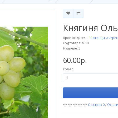
Княгиня Оль
Производитель:
"Саженцы и черен
Код товара: MPN
Наличие: 5
60.00р.
Кол-во
Отзывов: 0
/
Остави