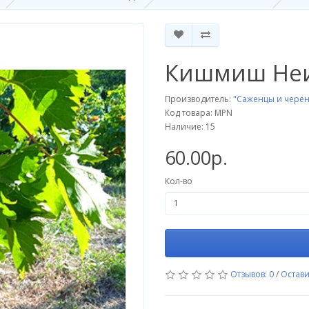
Кишмиш Неи
Производитель:
"Саженцы и черен
Код товара: MPN
Наличие: 15
60.00р.
Кол-во
Отзывов: 0
/
Остави