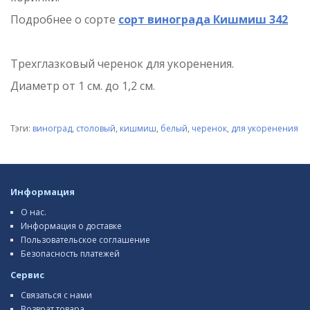
Подробнее о сорте
сорт винограда Кишмиш 342
Трехглазковый черенок для укоренения.
Диаметр от 1 см. до 1,2 см.
Тэги:
виноград
,
столовый
,
кишмиш
,
белый
,
черенок
,
для укоренения
Информация
О нас.
Информация о доставке
Пользовательское соглашение
Безопасность платежей
Сервис
Связаться с нами
Возврат товара