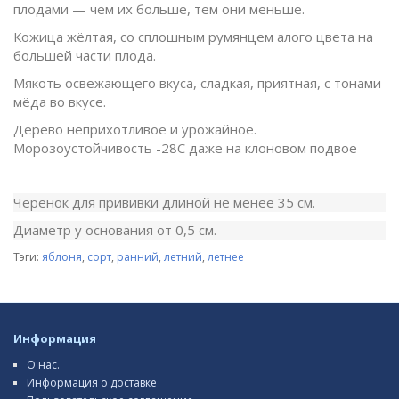
плодами — чем их больше, тем они меньше.
Кожица жёлтая, со сплошным румянцем алого цвета на
большей части плода.
Мякоть освежающего вкуса, сладкая, приятная, с тонами
мёда во вкусе.
Дерево неприхотливое и урожайное.
Морозоустойчивость -28С даже на клоновом подвое
Черенок для прививки длиной не менее 35 см.
Диаметр у основания от 0,5 см.
Тэги:
яблоня
,
сорт
,
ранний
,
летний
,
летнее
Информация
О нас.
Информация о доставке