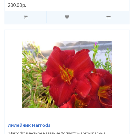
200.00р.
лилейник Harrods
"Harrods" (местное название Хогвартс) - ярко-красные,