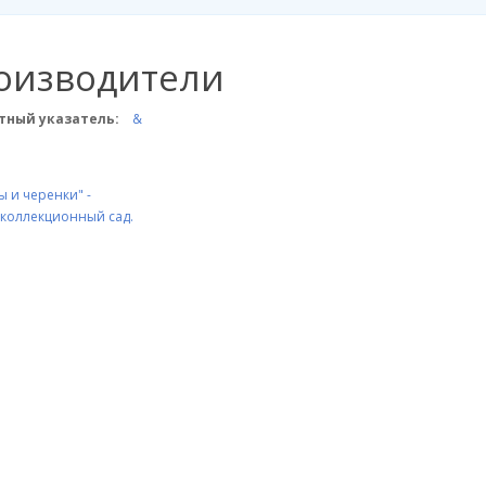
оизводители
тный указатель:
&
 и черенки" -
 коллекционный сад.