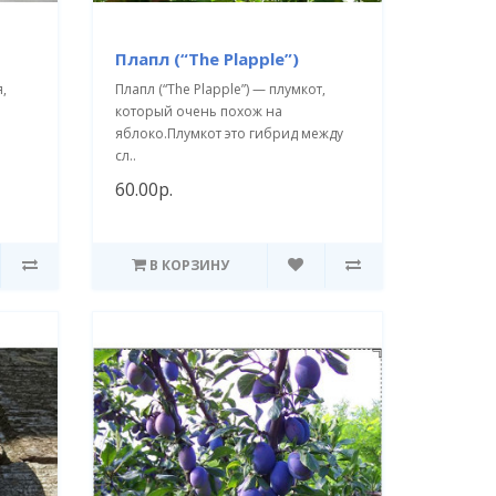
Плапл (“The Plapple”)
,
Плапл (“The Plapple”) — плумкот,
который очень похож на
яблоко.Плумкот это гибрид между
сл..
60.00р.
В КОРЗИНУ