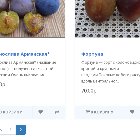
нослива Армянская*
Фортуна
ослива Армянская* (название
Фортуна — сорт с колоновидн
вное) — получена из частной
кроной и крупными
екции.Очень высокая мо..
плодами.Боковые побеги расту
вдоль центральног..
0р.
70.00р.
В КОРЗИНУ
В КОРЗИНУ
<
1
2