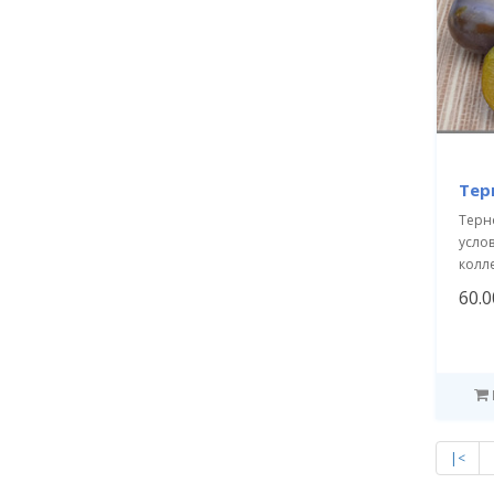
Тер
Терн
усло
колл
60.0
|<