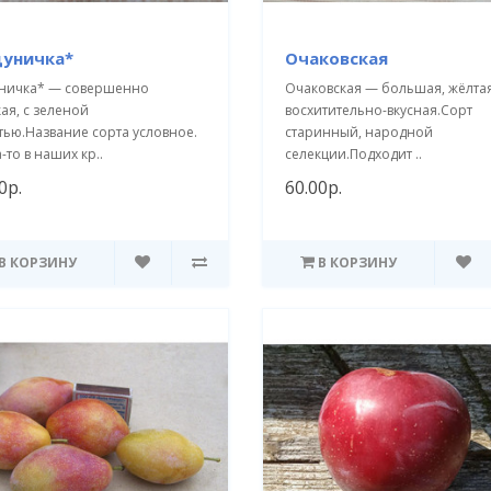
уничка*
Очаковская
ничка* — совершенно
Очаковская — большая, жёлтая
ая, с зеленой
восхитительно-вкусная.Сорт
тью.Название сорта условное.
старинный, народной
-то в наших кр..
селекции.Подходит ..
0р.
60.00р.
В КОРЗИНУ
В КОРЗИНУ