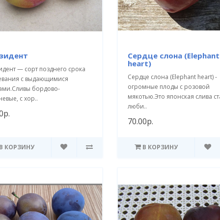
зидент
Сердце слона (Elephant
heart)
идент — сорт позднего срока
Сердце слона (Elephant heart) -
евания с выдающимися
огромные плоды с розовой
ами.Сливы бордово-
мякотью.Это японская слива ст
евые, с хор..
люби..
0р.
70.00р.
В КОРЗИНУ
В КОРЗИНУ