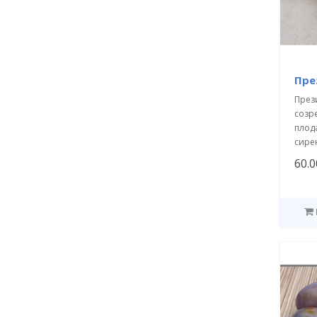
Пре
През
созр
плод
сирен
60.0