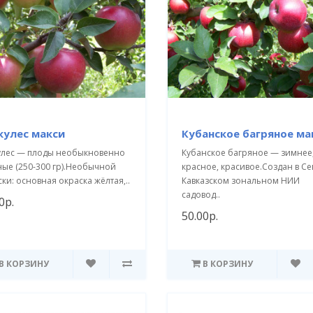
кулес макси
Кубанское багряное ма
улес — плоды необыкновенно
Кубанское багряное — зимнее
ные (250-300 гр).Необычной
красное, красивое.Создан в Се
ки: основная окраска жёлтая,..
Кавказском зональном НИИ
садовод..
0р.
50.00р.
В КОРЗИНУ
В КОРЗИНУ