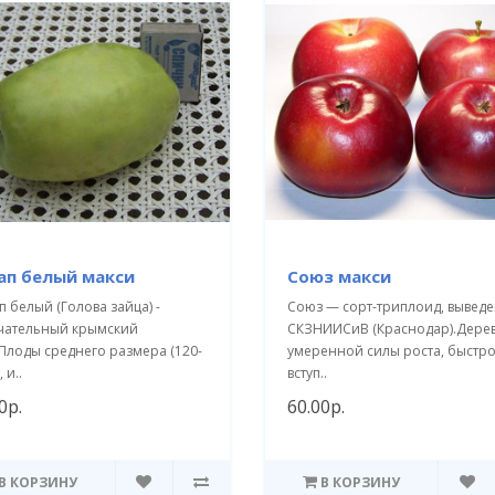
ап белый макси
Союз макси
 белый (Голова зайца) -
Союз — сорт-триплоид, выведе
чательный крымский
СКЗНИИСиВ (Краснодар).Дере
.Плоды среднего размера (120-
умеренной силы роста, быстр
, и..
вступ..
0р.
60.00р.
В КОРЗИНУ
В КОРЗИНУ