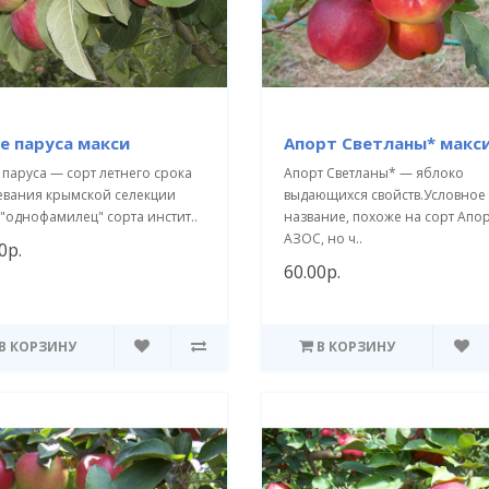
е паруса макси
Апорт Светланы* макс
паруса — сорт летнего срока
Апорт Светланы* — яблоко
евания крымской селекции
выдающихся свойств.Условное
 "однофамилец" сорта инстит..
название, похоже на сорт Апо
АЗОС, но ч..
0р.
60.00р.
В КОРЗИНУ
В КОРЗИНУ