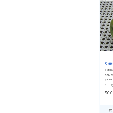
Син
Синап
заме
сорт
130 г)
50.0