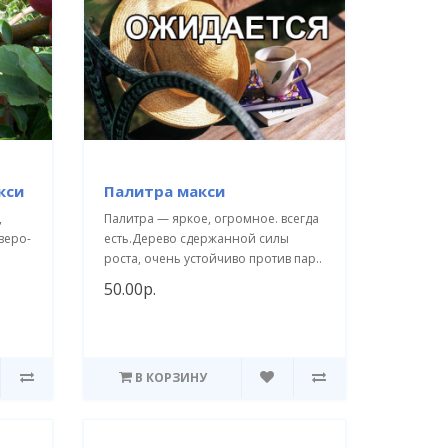
кси
Палитра макси
,
Палитра — яркое, огромное. всегда
веро-
есть.Дерево сдержанной силы
роста, очень устойчиво против пар..
50.00р.
В КОРЗИНУ