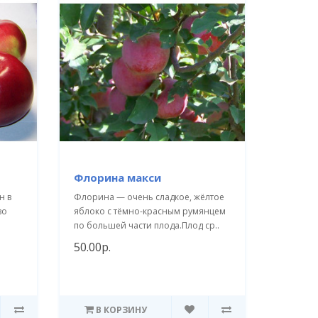
Флорина макси
н в
Флорина — очень сладкое, жёлтое
во
яблоко с тёмно-красным румянцем
о
по большей части плода.Плод ср..
50.00р.
В КОРЗИНУ