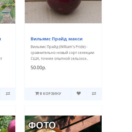
и
Вильямс Прайд макси
Вильямс Прайд (William's Pride) -
сравнительно новый сорт селекции
рт
США, точнее опытной сельскох..
50.00р.
В КОРЗИНУ